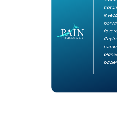
trata
inyecc
por ra
favore
Reyfma
forma
planes
pacien