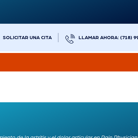
SOLICITAR UNA CITA
LLAMAR AHORA: (718) 9
iento de la artritis y el dolor articular en
Pain Physician