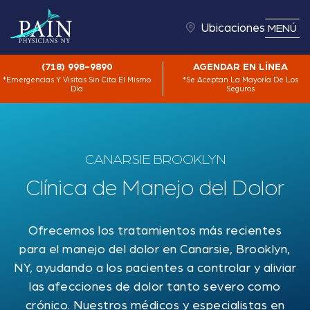
Ubicaciones
MENÚ
(718) 998-9890
AGENDAR EN LÍNEA
*Emergencias Y Visitas Sin Cita El Mismo
*Se Aceptan La Mayoría De Los
Día
Seguros
CANARSIE BROOKLYN
Clínica de Manejo del Dolor
Ofrecemos los tratamientos más recientes
para el manejo del dolor en Canarsie, Brooklyn,
NY, ayudando a los pacientes a controlar y aliviar
las afecciones de dolor tanto severo como
crónico. Nuestros médicos y especialistas en