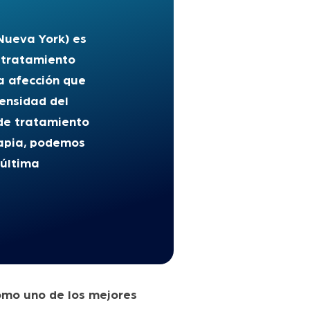
Nueva York) es
n tratamiento
na afección que
tensidad del
 de tratamiento
erapia, podemos
 última
omo uno de los mejores