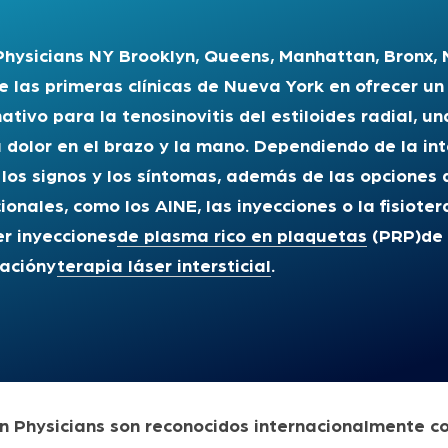
Physicians NY Brooklyn, Queens, Manhattan, Bronx, 
e las primeras clínicas de Nueva York en ofrecer u
nativo para la tenosinovitis del estiloides radial, u
 dolor en el brazo y la mano. Dependiendo de la in
, los signos y los síntomas, además de las opciones
cionales, como los AINE, las inyecciones o la fisiot
er inyecciones
de plasma rico en plaquetas
(PRP)
de
ación
y
terapia láser intersticial
.
n Physicians son reconocidos internacionalmente c