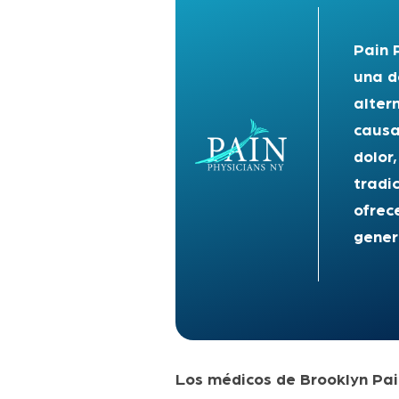
Pain 
una d
alter
causa
dolor
tradi
ofrec
gener
Los médicos de Brooklyn Pai