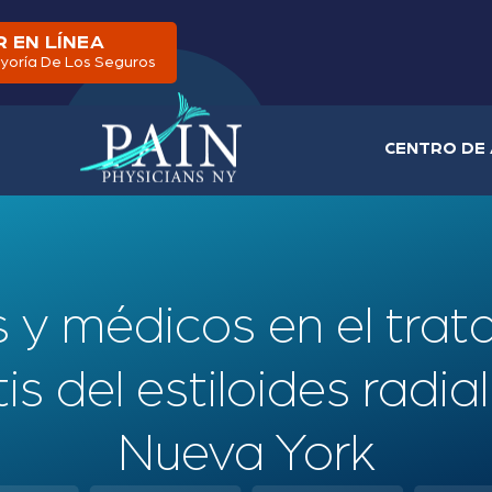
 EN LÍNEA
yoría De Los Seguros
CENTRO DE 
s y médicos en el trat
is del estiloides radial
Nueva York