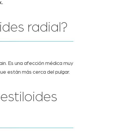
rk.
ides radial?
vain. Es una afección médica muy
ue están más cerca del pulgar.
estiloides