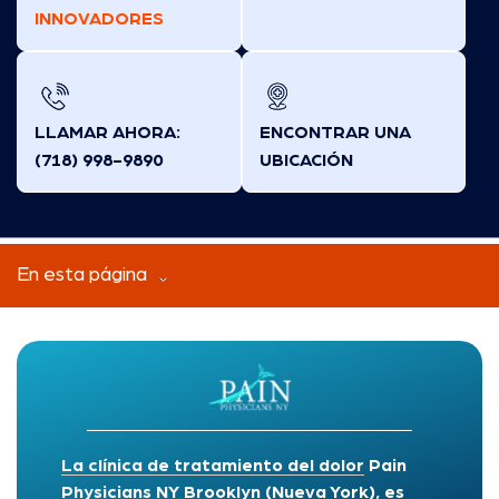
INNOVADORES
LLAMAR AHORA:
ENCONTRAR UNA
(718) 998-9890
UBICACIÓN
En esta página
La clínica de tratamiento del dolor
Pain
Physicians NY Brooklyn (Nueva York), es