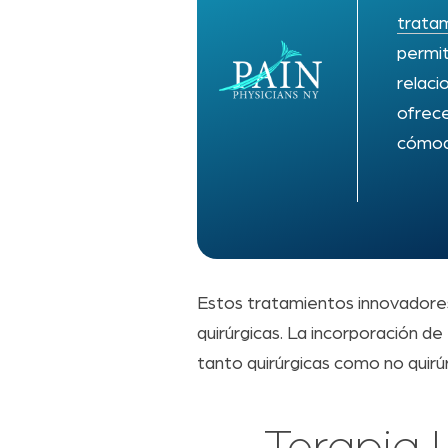
trata
permit
relaci
ofrece
cómod
Estos tratamientos innovadores
quirúrgicas. La incorporación d
tanto quirúrgicas como no quirúr