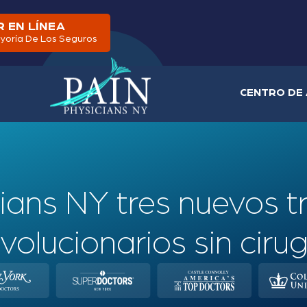
 EN LÍNEA
yoría De Los Seguros
CENTRO DE 
ians NY tres nuevos 
evolucionarios sin cirug