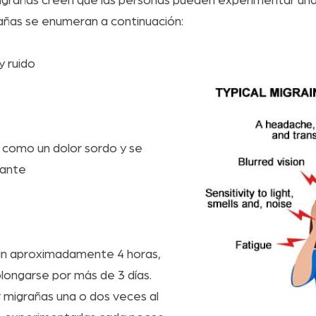
igrañas creen que las personas pueden experimentar un
rañas se enumeran a continuación:
 y ruido
como un dolor sordo y se
zante
ran aproximadamente 4 horas,
longarse por más de 3 días.
migrañas una o dos veces al