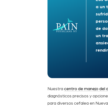
a un 
sufri
perso
de do
un tr
ansie
rendi
Nuestra
centro de manejo del d
diagnósticos precisos y opcion
para diversos cefalea en Nueva