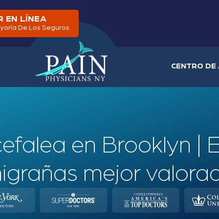
 EN LÍNEA
yoría De Los Seguros
CENTRO DE 
efalea en Brooklyn | E
igrañas mejor valora