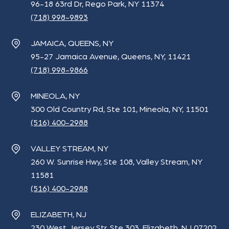
96-18 63rd Dr, Rego Park, NY 11374
(718) 998-9893
JAMAICA, QUEENS, NY
95-27 Jamaica Avenue, Queens, NY, 11421
(718) 998-9866
MINEOLA, NY
300 Old Country Rd, Ste 101, Mineola, NY, 11501
(516) 400-2988
VALLEY STREAM, NY
260 W. Sunrise Hwy, Ste 108, Valley Stream, NY
11581
(516) 400-2988
ELIZABETH, NJ
230 West Jersey Str, Ste 303, Elizabeth, NJ 07202